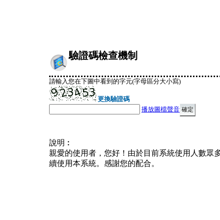
驗證碼檢查機制
請輸入您在下圖中看到的字元(字母區分大小寫)
更換驗證碼
播放圖檔聲音
說明︰
親愛的使用者，您好！由於目前系統使用人數眾
續使用本系統。感謝您的配合。