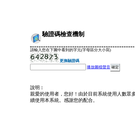
驗證碼檢查機制
請輸入您在下圖中看到的字元(字母區分大小寫)
更換驗證碼
播放圖檔聲音
說明︰
親愛的使用者，您好！由於目前系統使用人數眾
續使用本系統。感謝您的配合。