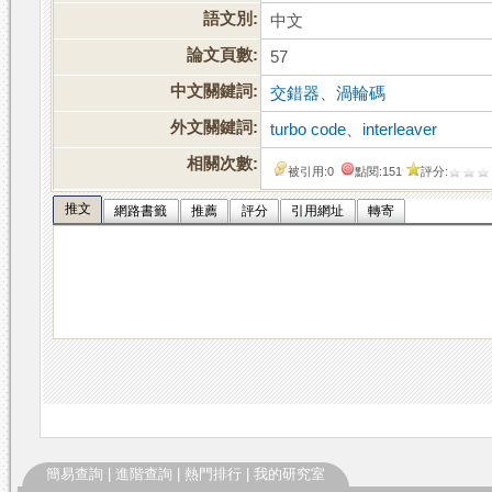
語文別:
中文
論文頁數:
57
中文關鍵詞:
交錯器
、
渦輪碼
外文關鍵詞:
turbo code
、
interleaver
相關次數:
被引用:0
點閱:151
評分:
推文
網路書籤
推薦
評分
引用網址
轉寄
簡易查詢
|
進階查詢
|
熱門排行
|
我的研究室