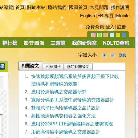
站導覽
|
首頁
|
關於本站
|
聯絡我們
|
國圖首頁
|
常見問題
|
操作說明
English
|
FB 專頁
|
Mobile
免費會員
登入
|
註冊
字體大小：
相關論文
相關期刊
熱門點閱論文
1.
快速跳頻展頻通訊系統於多音頻干擾下比較
摺積碼和渦輪碼的效能
2.
應用於渦輪碼之交錯器研究
3.
寬頻分碼多工系統中渦輪碼的交錯器設計
4.
雙相式平行渦輪解碼器之晶片設計
5.
高性能渦輪碼交錯器之強化方法
6.
應用於3GPP-LTE渦輪編碼器之硬體實現
7.
用於高傳輸率渦輪碼之交錯器設計