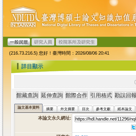
跳
臺
到
灣
主
博
要
碩
內
士
容
論
文
(216.73.216.5) 您好！臺灣時間：2026/08/06 20:41
加
值
:::
詳目顯示
系
統
論文基本資料
摘要
外文摘要
目次
參考文獻
紙本論文
本論文永久網址
: