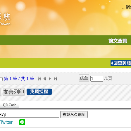
網
:::
功
能
切
換
導
覽
/1
頁
第 1 筆 / 共 1 筆
列
QR Code
複製永久網址
Twitter