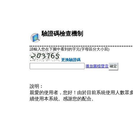
驗證碼檢查機制
請輸入您在下圖中看到的字元(字母區分大小寫)
更換驗證碼
播放圖檔聲音
說明︰
親愛的使用者，您好！由於目前系統使用人數眾
續使用本系統。感謝您的配合。