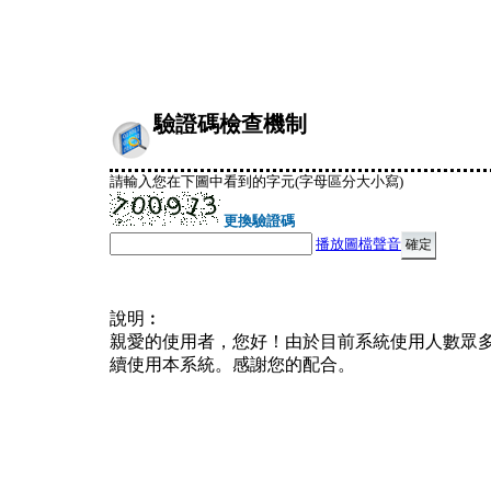
驗證碼檢查機制
請輸入您在下圖中看到的字元(字母區分大小寫)
更換驗證碼
播放圖檔聲音
說明︰
親愛的使用者，您好！由於目前系統使用人數眾
續使用本系統。感謝您的配合。