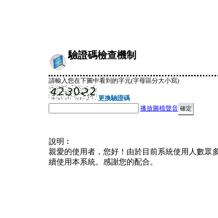
驗證碼檢查機制
請輸入您在下圖中看到的字元(字母區分大小寫)
更換驗證碼
播放圖檔聲音
說明︰
親愛的使用者，您好！由於目前系統使用人數眾
續使用本系統。感謝您的配合。