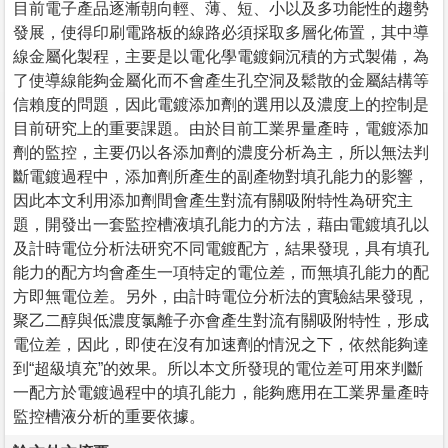
目前電子產品逐漸朝向輕、薄、短、小以及多功能性的趨勢
發展，使得印刷電路板的線路必須採取多層化佈置，其中導
線金屬化製程，主要是以電化學電鍍銅沉積的方式製備，為
了使導線能夠金屬化而不會產生孔空洞及鬆散的金屬結構等
信賴度的問題，因此電鍍添加劑的選用以及濃度上的控制是
目前研究上的重要課題。由於目前工業界量產時，電鍍添加
劑的監控，主要仍以各添加劑的濃度分析為主，所以無法判
斷電鍍過程中，添加劑所產生的副產物對填孔能力的影響，
因此本文利用添加劑間會產生對流有關吸附特性為研究主
題，開發出一套監控槽液填孔能力的方法，藉由電鍍填孔以
及計時電位分析法研究不同電鍍配方，結果發現，具有填孔
能力的配方均會產生一項特定的電位差，而無填孔能力的配
方即無電位差。另外，由計時電位分析法的實驗結果發現，
聚乙二醇與低濃度氯離子亦會產生對流有關吸附特性，形成
電位差，因此，即使在沒有加速劑的情況之下，依然能夠達
到“超級填充”的效果。所以本文所發現的電位差可用來判斷
一配方於電鍍過程中的填孔能力，能夠應用在工業界量產時
監控槽液分析的重要依據。