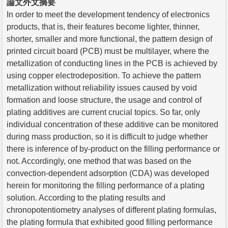
論文外文摘要
In order to meet the development tendency of electronics
products, that is, their features become lighter, thinner,
shorter, smaller and more functional, the pattern design of
printed circuit board (PCB) must be multilayer, where the
metallization of conducting lines in the PCB is achieved by
using copper electrodeposition. To achieve the pattern
metallization without reliability issues caused by void
formation and loose structure, the usage and control of
plating additives are current crucial topics. So far, only
individual concentration of these additive can be monitored
during mass production, so it is difficult to judge whether
there is inference of by-product on the filling performance or
not. Accordingly, one method that was based on the
convection-dependent adsorption (CDA) was developed
herein for monitoring the filling performance of a plating
solution. According to the plating results and
chronopotentiometry analyses of different plating formulas,
the plating formula that exhibited good filling performance