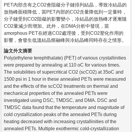
PET內部含有之CO2會阻礙分子鏈排列結晶，導致冷結晶的
放熱峰面積降低，當PET內部的CO2含量降低到一定量時，
分子鏈受到CO2阻礙的影響變小，冷結晶的放熱峰才逐漸隨
CO2量減少而增加。此外，在DMA分析中發現，當
amorphous PET在經過CO2處理後，受到CO2塑化作用的
影響，會發生低溫結晶熔融峰與冷結晶峰同時存在之情形。
論文外文摘要
Poly(ethylene terephthalate) (PET) of various crystallinities
were prepared by annealing at 110 oC for various times.
The solubilities of supercritical CO2 (scCO2) at 35oC and
1500 psi in 1 hour in these annealed PETs were measured
and the effects of the scCO2 treatments on thermal and
mechanical properties of the annealed PETs were
investigated using DSC, TMDSC, and DMA. DSC and
TMDSC data found that the temperature and magnitude of
cold crystallization peaks of the annealed PETs during
heating decreased with increasing crystallinities of the
annealed PETs. Multiple exothermic cold-crystallization