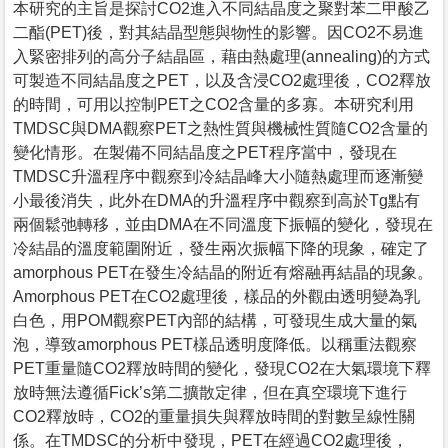
本研究的主旨是探討CO2進入不同結晶度之聚對苯二甲酸乙
二酯(PET)後，對其結晶型態與物性的影響。因CO2不易進
入緊密排列的高分子結晶區，藉由熱處理(annealing)的方式
可製造不同結晶度之PET，以及含浸CO2處理後，CO2釋放
的時間，可用以控制PET之CO2含量的多寡。本研究利用
TMDSC與DMA觀察PET之熱性質與機械性質隨CO2含量的
變化情形。在製備不同結晶度之PET程序當中，發現在
TMDSC升溫程序中觀察到冷結晶峰大小隨熱處理而逐漸變
小最後消失，此外在DMA的升溫程序中觀察到高於Tg點有
兩個鬆弛轉移，並由DMA在不同溫度下振幅的變化，發現在
冷結晶的溫度範圍附近，發生兩次振幅下降的現象，確定了
amorphous PET在發生冷結晶的附近有熔融再結晶的現象。
Amorphous PET在CO2處理後，樣品的外觀由透明變為乳
白色，用POM觀察PET內部的結構，可發現生成大量的氣
泡，導致amorphous PET樣品透明度降低。以稱重法觀察
PET重量隨CO2釋放時間的變化，發現CO2在大氣環境下釋
放時無法遵循Fick’s第二擴散定律，但在真空環境下進行
CO2釋放時，CO2的重量損失與釋放時間的對數呈線性關
係。在TMDSC的分析中發現，PET在經過CO2處理後，