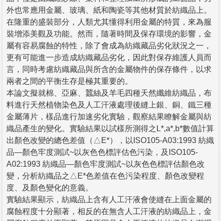
外也常應用金屬、玻璃、紙和陶瓷等其他材質於紡織品上。
在隆重的盛裝部分，人類尤其懂得利用金屬的特質，來為服
裝增添美觀及功能。然而，隨著時間及保存環境的影響，金
屬有容易腐蝕的特性，除了會成為紡織藏品劣化狀況之一，
更有可能進一步造成紡織藏品劣化，因此對保存維護人員而
言，同時考慮紡織藏品與所含的金屬物件的保存條件，以求
兩者之間的平衡生存是極其重要的。
本論文擬就棉、亞麻、蠶絲及羊毛四種天然纖維紡織品，布
料進行天然植物染色及人工汗液處理後縫上銀、銅、鐵三種
金屬薄片，樣品進行加速劣化實驗，觀察結果瞭解金屬與紡
織品產生的變化。實驗結果以試樣所測得之L*,a*,b*數值計算
出顏色改變的總色差值（△E*），以ISO105-A03:1993 紡織
品—顏色牢度測試~以灰色色標評估色污染，及ISO105-
A02:1993 紡織品—顏色牢度測試~以灰色色標評估顏色改
變，分析紡織品之△E*色差值在色污染程度、顏色改變程
度、及顏色變化的意義。
實驗結果顯示，紡織品上含有人工汗液會使縫在上面金屬的
腐蝕程度十分顯著，相反的在無含人工汗液的紡織品上，金