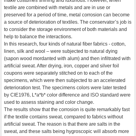
make costumes shining and luxurious. However, when
textile are combined with metals and are in use or
preserved for a period of time, metal corrosion can become
a source of deterioration of textiles. The conservator’s job is
to consider the storage environment of both materials and
help to balance the interactions.
In this research, four kinds of natural fiber fabrics - cotton,
linen, silk and wool – were subjected to natural dying
(sapon wood mordanted with alum) and then infiltrated with
artificial sweat. After drying, iron, copper and silver foil
coupons were separately stitched on to each of the
specimens, which were then subjected to an accelerated
deterioration test. The specimens colors were later tested
by CIE1976, L*a*b* color difference and ISO standard were
used to assess staining and color change.
The results show that the corrosion is quite remarkably fast
if the textile contains sweat, compared to fabrics without
artificial sweat. The reason is that there are salts in the
sweat, and these salts being hygroscopic will absorb more