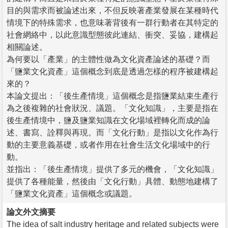
目的與需求而被論述出來，不但反映著產業發展在某種時代
情境下的特殊需求，也意味著背後有一群行動者在其特定的
社會網絡中，以此意識型態彼此連結、衝突、妥協，建構起
相關論述。
為何要以「產業」的主體性做為文化資產論述的基礎？而
「鹽業文化資產」這個概念到底是透過怎樣的程序被建構起
來的？
本論文提出：「後生產情境」這個概念是指鹽業結束生產行
為之後複雜的社會狀況、議題。「文化知識」，主要是指在
後生產情境中，鹽及鹽業知識在文化場域裡轉化而成的論
述、書寫、詮釋與再現。而「文化行動」是指以文化作為行
動的主要意義基礎，或者作用在社會生活文化場域中的行
動。
並指出：「後生產情境」提供了多元的機會，「文化知識」
提供了各種能量，然後由「文化行動」具體、動態地建構了
「鹽業文化資產」這個概念或議題。
論文外文摘要
The idea of salt industry heritage and related subjects were