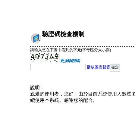
驗證碼檢查機制
請輸入您在下圖中看到的字元(字母區分大小寫)
更換驗證碼
播放圖檔聲音
說明︰
親愛的使用者，您好！由於目前系統使用人數眾
續使用本系統。感謝您的配合。