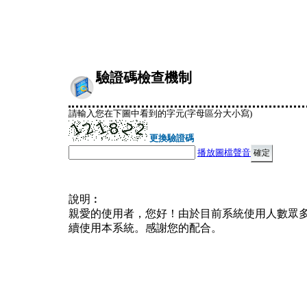
驗證碼檢查機制
請輸入您在下圖中看到的字元(字母區分大小寫)
更換驗證碼
播放圖檔聲音
說明︰
親愛的使用者，您好！由於目前系統使用人數眾
續使用本系統。感謝您的配合。