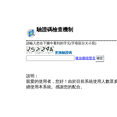
驗證碼檢查機制
請輸入您在下圖中看到的字元(字母區分大小寫)
更換驗證碼
播放圖檔聲音
說明︰
親愛的使用者，您好！由於目前系統使用人數眾
續使用本系統。感謝您的配合。