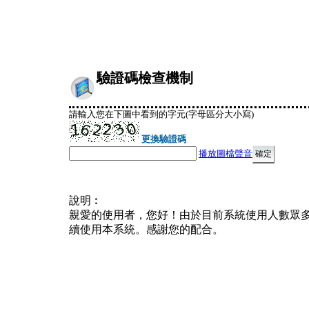
驗證碼檢查機制
請輸入您在下圖中看到的字元(字母區分大小寫)
更換驗證碼
播放圖檔聲音
說明︰
親愛的使用者，您好！由於目前系統使用人數眾
續使用本系統。感謝您的配合。