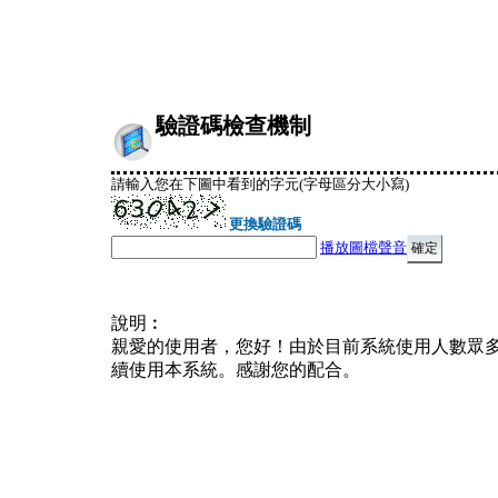
驗證碼檢查機制
請輸入您在下圖中看到的字元(字母區分大小寫)
更換驗證碼
播放圖檔聲音
說明︰
親愛的使用者，您好！由於目前系統使用人數眾
續使用本系統。感謝您的配合。