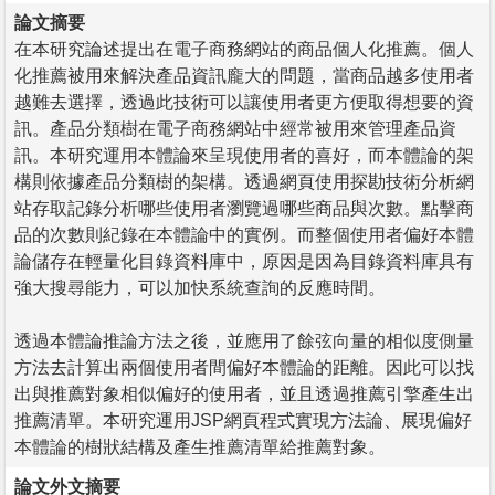
論文摘要
在本研究論述提出在電子商務網站的商品個人化推薦。個人
化推薦被用來解決產品資訊龐大的問題，當商品越多使用者
越難去選擇，透過此技術可以讓使用者更方便取得想要的資
訊。產品分類樹在電子商務網站中經常被用來管理產品資
訊。本研究運用本體論來呈現使用者的喜好，而本體論的架
構則依據產品分類樹的架構。透過網頁使用探勘技術分析網
站存取記錄分析哪些使用者瀏覽過哪些商品與次數。點擊商
品的次數則紀錄在本體論中的實例。而整個使用者偏好本體
論儲存在輕量化目錄資料庫中，原因是因為目錄資料庫具有
強大搜尋能力，可以加快系統查詢的反應時間。
透過本體論推論方法之後，並應用了餘弦向量的相似度側量
方法去計算出兩個使用者間偏好本體論的距離。因此可以找
出與推薦對象相似偏好的使用者，並且透過推薦引擎產生出
推薦清單。本研究運用JSP網頁程式實現方法論、展現偏好
本體論的樹狀結構及產生推薦清單給推薦對象。
論文外文摘要