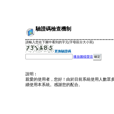
驗證碼檢查機制
請輸入您在下圖中看到的字元(字母區分大小寫)
更換驗證碼
播放圖檔聲音
說明︰
親愛的使用者，您好！由於目前系統使用人數眾
續使用本系統。感謝您的配合。