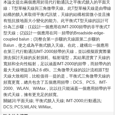
本論文提出兩個應用於現代行動通訊之平衡式饋入的平面天
線：T型單極天線與三角微帶天線。此T型單極天線是由帶線
結構的饋入來取得平衡式訊號，天線的結構相當微小並且擁
有抵抗接地面大小變化的能力。此平衡式T型天線的設計可
分為三步驟：(1)設計一個應用在IMT-2000頻帶的非平衡式T
型天線；(2)設計一個應用在同ㄧ頻帶的Broadside-edge-
coupled balun；(3)整合第一步驟的天線跟第二步驟的
Balun，使之成為平衡式饋入天線。在此，建構出一個應用
在第三代行動通訊IMT-2000頻帶的天線，並以模擬跟實際量
測去探討天線的反射損耗、輻射場型，其結果證實了天線的
寬頻和全向性輻射，足以涵蓋IMT-2000的頻帶，而頻帶內的
最大天線增益則為2.6 dBi。三角微帶天線的設計流程跟T型
天線大致相同，比較值得ㄧ提的是，平衡式三角微帶天線的
頻寬更寬，總共包含了五個應用頻帶：DCS、PCS、IMT-
2000、WLAN、WiMax，比以往只能涵蓋一個應用頻帶的平
衡式天線，擁有更充足的頻寬。
關鍵詞:平面天線; 平衡式饋入天線; IMT-2000;行動通訊;
DCS; PCS;WLAN; WiMax。