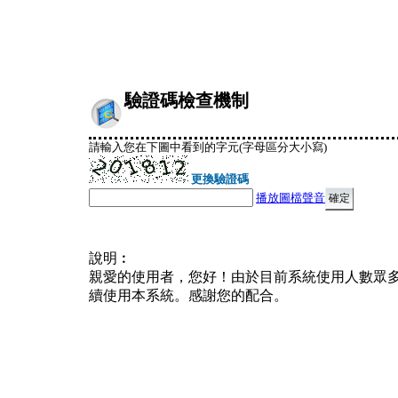
驗證碼檢查機制
請輸入您在下圖中看到的字元(字母區分大小寫)
更換驗證碼
播放圖檔聲音
說明︰
親愛的使用者，您好！由於目前系統使用人數眾
續使用本系統。感謝您的配合。