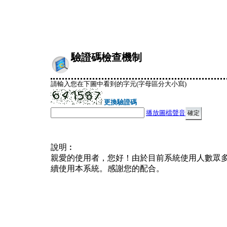
驗證碼檢查機制
請輸入您在下圖中看到的字元(字母區分大小寫)
更換驗證碼
播放圖檔聲音
說明︰
親愛的使用者，您好！由於目前系統使用人數眾
續使用本系統。感謝您的配合。