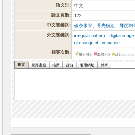
語文別:
中文
論文頁數:
122
中文關鍵詞:
碳奈米管
、
背光模組
、
輝度均
外文關鍵詞:
irregular pattern
、
digital image
of change of luminance
相關次數:
被引用:
2
點閱:462
評分:
推文
網路書籤
推薦
評分
引用網址
轉寄