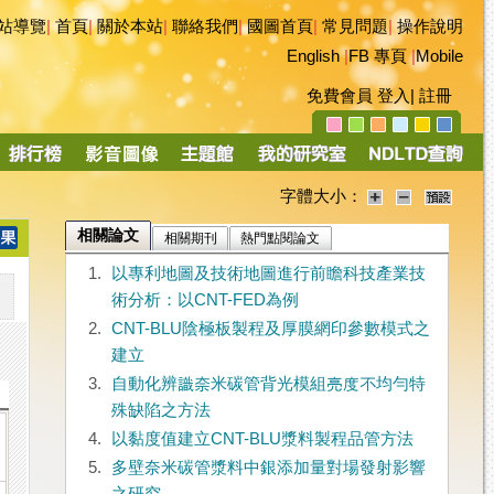
站導覽
|
首頁
|
關於本站
|
聯絡我們
|
國圖首頁
|
常見問題
|
操作說明
English
|
FB 專頁
|
Mobile
免費會員
登入
|
註冊
字體大小：
相關論文
相關期刊
熱門點閱論文
1.
以專利地圖及技術地圖進行前瞻科技產業技
術分析：以CNT-FED為例
2.
CNT-BLU陰極板製程及厚膜網印參數模式之
建立
3.
自動化辨識奈米碳管背光模組亮度不均勻特
殊缺陷之方法
4.
以黏度值建立CNT-BLU漿料製程品管方法
5.
多壁奈米碳管漿料中銀添加量對場發射影響