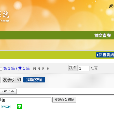
網
:::
功
能
切
換
導
覽
/1
頁
第 1 筆 / 共 1 筆
列
QR Code
複製永久網址
Twitter