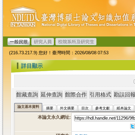
跳
臺
到
灣
主
博
要
碩
內
士
容
論
文
(216.73.217.9) 您好！臺灣時間：2026/08/08 07:53
加
值
:::
詳目顯示
系
統
論文基本資料
摘要
外文摘要
目次
參考文獻
紙本論文
本論文永久網址
: