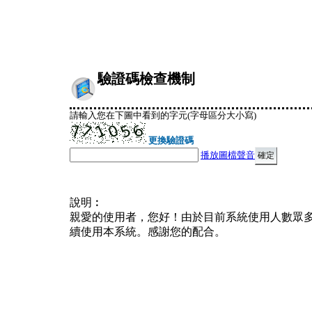
驗證碼檢查機制
請輸入您在下圖中看到的字元(字母區分大小寫)
更換驗證碼
播放圖檔聲音
說明︰
親愛的使用者，您好！由於目前系統使用人數眾
續使用本系統。感謝您的配合。