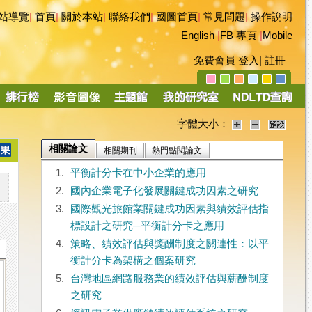
站導覽
|
首頁
|
關於本站
|
聯絡我們
|
國圖首頁
|
常見問題
|
操作說明
English
|
FB 專頁
|
Mobile
免費會員
登入
|
註冊
字體大小：
相關論文
相關期刊
熱門點閱論文
1.
平衡計分卡在中小企業的應用
2.
國內企業電子化發展關鍵成功因素之研究
3.
國際觀光旅館業關鍵成功因素與績效評估指
標設計之研究─平衡計分卡之應用
4.
策略、績效評估與獎酬制度之關連性：以平
衡計分卡為架構之個案研究
5.
台灣地區網路服務業的績效評估與薪酬制度
之研究