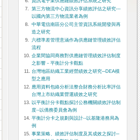
6.
資訊電子業供應鏈績效評估系統之研究
7.
第三方物流中心資訊分享績效評估之研究---
以國內第三方物流業者為例
8.
中華電信南區分公司主管資訊系統開發與再
造之研究
9.
六標準差管理意涵作為供應鏈管理績效評估
流程
10.
企業間協同商務對供應鏈管理績效評估制度
之影響－平衡計分卡觀點
11.
台灣地區紡織工業經營績效之研究─DEA模
型之應用
12.
應用資料包絡分析法整合財務分析比率評估
台灣上市紡織業營運績效之研究
13.
以平衡計分卡觀點探討公務機關績效評估制
度--以僑務委員會為例
14.
平衡計分卡之規劃與設計--以基隆港務局為
例
15.
事業策略、績效評估制度及其成效之探討─