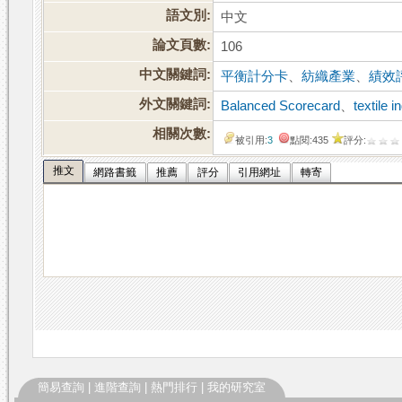
語文別:
中文
論文頁數:
106
中文關鍵詞:
平衡計分卡
、
紡織產業
、
績效
外文關鍵詞:
Balanced Scorecard
、
textile i
相關次數:
被引用:
3
點閱:435
評分:
推文
網路書籤
推薦
評分
引用網址
轉寄
簡易查詢
|
進階查詢
|
熱門排行
|
我的研究室