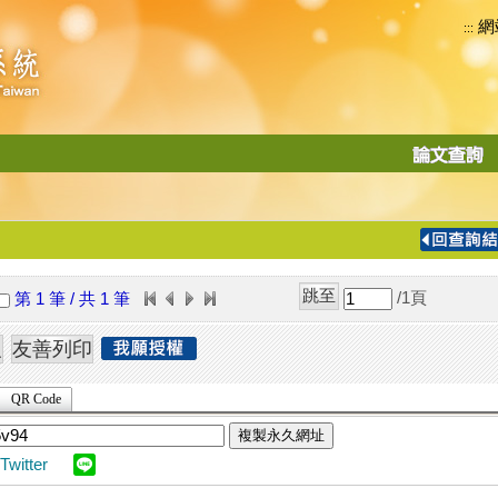
網
:::
功
能
切
換
導
覽
/1
頁
第 1 筆 / 共 1 筆
列
QR Code
複製永久網址
Twitter