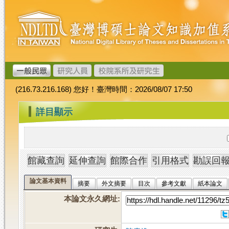
跳
臺
到
灣
主
博
要
碩
內
士
容
論
文
(216.73.216.168) 您好！臺灣時間：2026/08/07 17:50
加
值
:::
詳目顯示
系
統
論文基本資料
摘要
外文摘要
目次
參考文獻
紙本論文
本論文永久網址
: