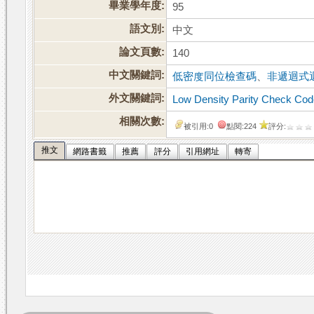
畢業學年度:
95
語文別:
中文
論文頁數:
140
中文關鍵詞:
低密度同位檢查碼
、
非遞迴式
外文關鍵詞:
Low Density Parity Check Co
相關次數:
被引用:0
點閱:224
評分:
推文
網路書籤
推薦
評分
引用網址
轉寄