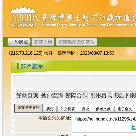
跳
臺
到
灣
主
博
要
碩
內
士
容
論
文
(216.73.216.125) 您好！臺灣時間：2026/08/07 13:50
加
值
:::
詳目顯示
系
統
論文基本資料
摘要
外文摘要
目次
參考文獻
電子全文
本論文永久網址
: