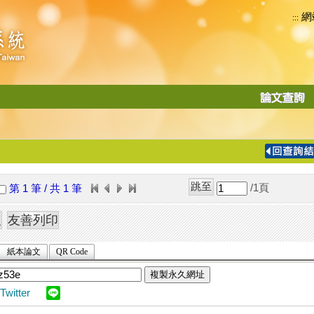
網
:::
功
能
切
換
導
覽
/1
頁
第 1 筆 / 共 1 筆
列
紙本論文
QR Code
複製永久網址
Twitter