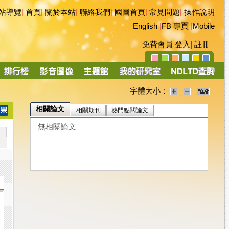
站導覽
|
首頁
|
關於本站
|
聯絡我們
|
國圖首頁
|
常見問題
|
操作說明
English
|
FB 專頁
|
Mobile
免費會員
登入
|
註冊
字體大小：
相關論文
相關期刊
熱門點閱論文
無相關論文