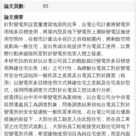
論文頁數:
95
論文摘要
針對變電所設置屢遭當地居民抗爭，台電公司計畫將變電所
用地多目標使用，將屋內型及地下變電所上層除變電設施使
用空間外，在都市計畫法令容許之容積範圍內，將剩餘空間
規劃為一般住宅，並出售或出租提供予台電員工使用，以實
際行動來破除民眾對於變電所危害人體之疑慮。
本研究目的在於以台電公司員工的觀點探討變電所多目標使
用興建住宅出售（租）之可行性，為瞭解台電員工對於變電
所安全性認知與一般民眾之差異及台電員工對於購置（租
用）以變電所多目標使用方式興建住宅之意願及住宅喜好型
式，採用問卷調查方式對於台電員工想法進行分析。
經選擇以台中市中華變電所為案例地，以台電公司台中供電
區營運處員工為調查對象，問卷調查結果得知台電員工對於
變電所的安全疑慮較一般民眾來得低，在台電公司提出優惠
措施的前提下，大部分員工願意入住此類住宅，而在員工希
望之住宅型式規劃上，大部份員工較能接受此類住宅與地下
型變電所共構，希望建物使用項目為純住宅使用，而室內面