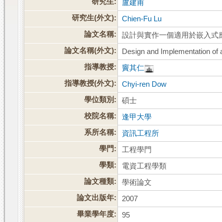
研究生:
盧建甫
研究生(外文):
Chien-Fu Lu
論文名稱:
設計與實作一個適用於嵌入式
論文名稱(外文):
Design and Implementation of 
指導教授:
竇其仁
指導教授(外文):
Chyi-ren Dow
學位類別:
碩士
校院名稱:
逢甲大學
系所名稱:
資訊工程所
學門:
工程學門
學類:
電資工程學類
論文種類:
學術論文
論文出版年:
2007
畢業學年度:
95