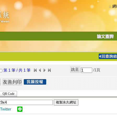
網
:::
功
能
切
換
導
覽
/1
頁
第 1 筆 / 共 1 筆
列
QR Code
複製永久網址
Twitter