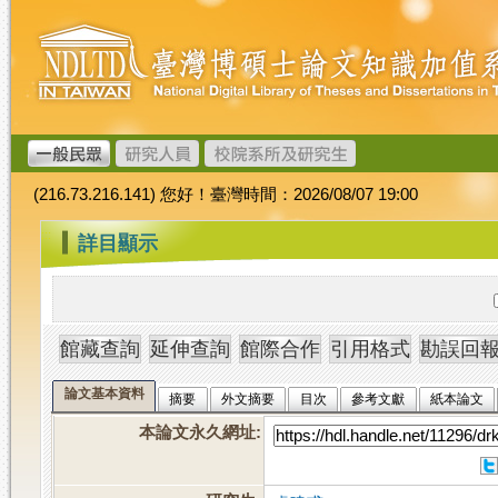
跳
臺
到
灣
主
博
要
碩
內
士
容
論
文
(216.73.216.141) 您好！臺灣時間：2026/08/07 19:00
加
值
:::
詳目顯示
系
統
論文基本資料
摘要
外文摘要
目次
參考文獻
紙本論文
本論文永久網址
: