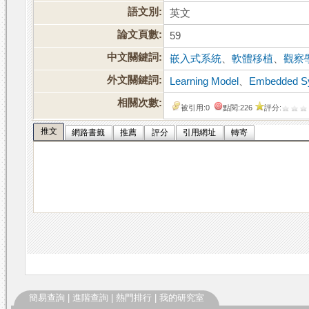
語文別:
英文
論文頁數:
59
中文關鍵詞:
嵌入式系統
、
軟體移植
、
觀察
外文關鍵詞:
Learning Model
、
Embedded S
相關次數:
被引用:0
點閱:226
評分:
推文
網路書籤
推薦
評分
引用網址
轉寄
簡易查詢
|
進階查詢
|
熱門排行
|
我的研究室