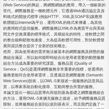
(Web Service)的興起，將網際網路的應用，帶入一個嶄新的
世代。網際服務是一種軟體元件，它透過Web通訊協定及資
料格式的開放式標準 (例如HTTP、XML及SOAP等)讓應用
軟體能以Internet為平台，運用XML的格式來傳遞，為其他
的應用程式提供服務。網際服務以XML作為異質平台與系統
間文件交換溝通的標準格式，其模組化的特性，使軟體之間
的整合能夠鬆散地連接，大為提高軟體可用性，對於軟體發
展與資訊整合提供了全新的技術概念。
然而，因為使用者的需求無法被基本的網際服務及靜態的服
務組合滿足，所以如何能即時組合出使用者需要的動態服務
組合方法成為重要的研究課題。服務品質 (Quality of
Service；QoS)是選擇網際服務非常重要的指標，使選擇的
服務更能符合使用者需求，且透過語意網際服務 (Semantic
Web Services)技術，以OWL-S來描述一個服務的語意與品
質，以專家系統自動化搜尋、互動與整合所需的服務。
本論文提出一個以品質導向與規則基為基礎之網際服務組合
的方法，運用OWL-S來擴充服務之描述，給予網際服務品質
限制，並將服務組合規則以規則基表示，而且我們定義了一