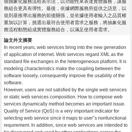
個抽象化服務流程表示法，以功能性來表達實體服務，讓服
務組合更具有彈性。最後，依據網際服務所提供之語意，以
規則基推導出服務的前後關係，並依據使用者輸入之品質權
重加以計算，挑選出最符合使用者需求之服務，將抽象化服
務流程動態組成實體服務組合，以滿足使用者需求。
論文外文摘要
In recent years, web services bring into the new generation
of application of internet. Web services regard XML as the
standard file exchanges in the heterogeneous platform. It is
modeling characteristics make the coupling between the
software loosely, consequently improve the usability of the
software.
However, users are not satisfied by the single web services
or static web services composition. How to compose web
services dynamically method becomes an important issue.
Quality of Service (QoS) is a very important indicator for
selecting web service since it maps to user''s nonfunctional
requirement. In addition, since web services are intended to