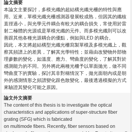
論文摘要
本論文主要探討，多模光纖的超結構光纖光柵的特性與應
用。近來，單模光纖光柵感測器發展較成熟，但因其的纖核
直徑過小，與光學元件耦合有較大的耦合損失，常使用於雷
射二極體的光源或是單模光纖的元件。而多模光纖則可以改
善跟其他各種光源耦合的優點，例如與LED 的耦合。
因此，本文將超結構型光纖光柵寫製單模及多模光纖上，觀
察其頻譜上的差異，了解其光學特性；並藉由改變物外部物
理參數的變化，如溫度、應力、彎曲度的變化，了解其對於
感測能力的不同。另外將此兩種光柵予以單面拋光，做不同
彎曲度下的實驗，探討其非對稱情況下，拋光面朝內或是朝
外的感測情形之頻譜變化跟色散變化，最後透過模擬的方式
來驗證其變化可能之原因。
論文外文摘要
The content of this thesis is to investigate the optical
characteristics and applications of super-structure fiber
grating (SFG) which is fabricated
on multimode fibers. Recently, fiber sensors based on