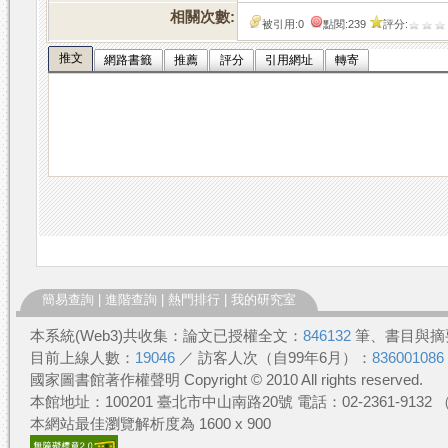
相關次數:
被引用:0
點閱:239
評分:
推文
網路書籤
推薦
評分
引用網址
轉寄
簡易查詢
|
進階查詢
|
熱門排行
|
我的研究室
本系統(Web3)共收集：論文已授權全文：
846132
筆、書目與摘
目前上線人數：
19046
／ 訪客人次（自99年6月）：
836001086
國家圖書館著作權聲明 Copyright © 2010 All rights reserved.
本館地址：100201 臺北市中山南路20號 電話：02-2361-913
本網站最佳瀏覽解析度為 1600 x 900