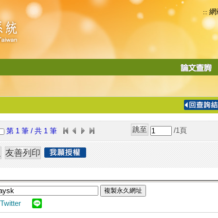
網
:::
功
能
切
換
導
覽
/1
頁
第 1 筆 / 共 1 筆
列
複製永久網址
Twitter