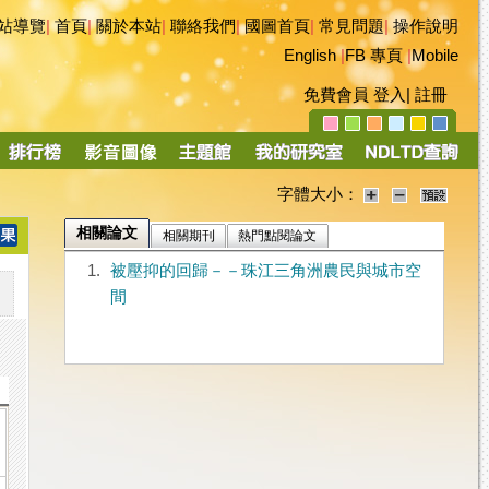
站導覽
|
首頁
|
關於本站
|
聯絡我們
|
國圖首頁
|
常見問題
|
操作說明
English
|
FB 專頁
|
Mobile
免費會員
登入
|
註冊
字體大小：
相關論文
相關期刊
熱門點閱論文
1.
被壓抑的回歸－－珠江三角洲農民與城市空
間