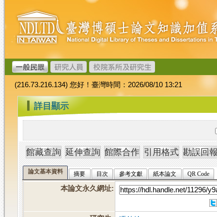
跳
臺
到
灣
主
博
要
碩
內
士
容
論
文
(216.73.216.134) 您好！臺灣時間：2026/08/10 13:21
加
值
:::
詳目顯示
系
統
論文基本資料
摘要
目次
參考文獻
紙本論文
QR Code
本論文永久網址
: