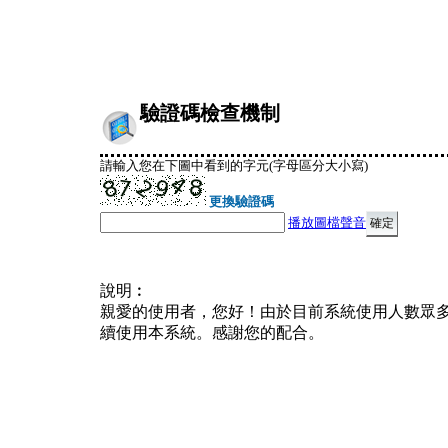
驗證碼檢查機制
請輸入您在下圖中看到的字元(字母區分大小寫)
更換驗證碼
播放圖檔聲音
說明︰
親愛的使用者，您好！由於目前系統使用人數眾
續使用本系統。感謝您的配合。