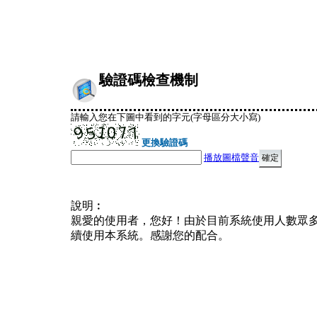
驗證碼檢查機制
請輸入您在下圖中看到的字元(字母區分大小寫)
更換驗證碼
播放圖檔聲音
說明︰
親愛的使用者，您好！由於目前系統使用人數眾
續使用本系統。感謝您的配合。