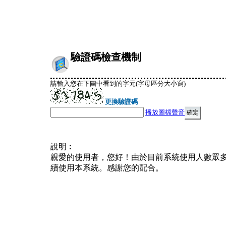
驗證碼檢查機制
請輸入您在下圖中看到的字元(字母區分大小寫)
更換驗證碼
播放圖檔聲音
說明︰
親愛的使用者，您好！由於目前系統使用人數眾
續使用本系統。感謝您的配合。