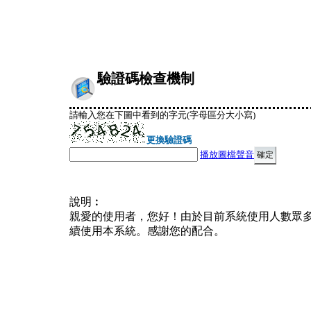
驗證碼檢查機制
請輸入您在下圖中看到的字元(字母區分大小寫)
更換驗證碼
播放圖檔聲音
說明︰
親愛的使用者，您好！由於目前系統使用人數眾
續使用本系統。感謝您的配合。