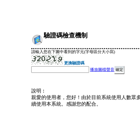
驗證碼檢查機制
請輸入您在下圖中看到的字元(字母區分大小寫)
更換驗證碼
播放圖檔聲音
說明︰
親愛的使用者，您好！由於目前系統使用人數眾
續使用本系統。感謝您的配合。