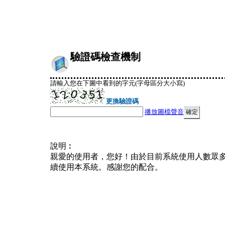
驗證碼檢查機制
請輸入您在下圖中看到的字元(字母區分大小寫)
更換驗證碼
播放圖檔聲音
說明︰
親愛的使用者，您好！由於目前系統使用人數眾
續使用本系統。感謝您的配合。