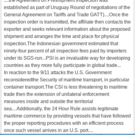
....the Agreement on Preshipment Inspection was
established as part of Uruguay Round of negotiations of the
General Agreement on Tariffs and Trade GATT)....Once the
inspection order is transmitted, the affiliate then contacts the
exporter and seeks relevant information about the proposed
shipment and arranges the time and place for physical
inspection.The Indonesian government estimated that
ninety-four percent of all inspection fees paid by importers
under its SGS-run...PSI is an invaluable way for developing
countries as they more fully participate in global trade...
In reaction to the 9/11 attacks the U.S. Government
reconsideredthe Security of maritime transport, in particular
container transport.The CSI is less threatening to maritime
trade then the extension of unilateral enforcement
measures inside and outside the territorial
sea....Additionally, the 24 Hour Rule assists legitimate
maritime commerce by providing vessels that have followed
the proper reporting procedures with an efficient process
once such vessel arrives in an U.S. port....