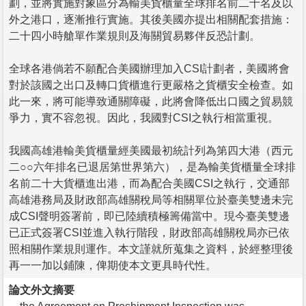
劃，並將實施對象區分為輸美貨櫃量全球排名前二十名及以
外之港口，逐漸推行實施。其後美國亦提出相關配套措施：
二十四小時艙單作業規則及海關貿易夥伴反恐計劃。
全球各港倘若不願配合美國辦理加入CSI計劃者，美國將會
對於該國之出口及轉口貨櫃進行更嚴格之貨櫃安全檢查。如
此一來，將可能導致通關障礙，此將會降低出口國之貿易競
爭力，實不容忽視。因此，我國對CSI之執行相當重視。
我國高雄港輸美貨櫃量經美國最初統計列為第四大港（西元
二○○六年排名已退居第世界第六），是為輸美貨櫃量全球排
名前二十大貨櫃進出港，而為配合美國CSI之執行，交通部
高雄港務局及財政部高雄關稅局等相關單位於臺美雙邊未完
成CSI聲明簽署前，即已陸續積極籌備當中。現今臺美雙邊
已正式簽署CSI並進入執行階段，財政部高雄關稅局亦已依
照相關作業規則運作。本文謹就所蒐集之資料，於經整理後
再一一加以鋪陳，俾期使本文更具時代性。
論文外文摘要