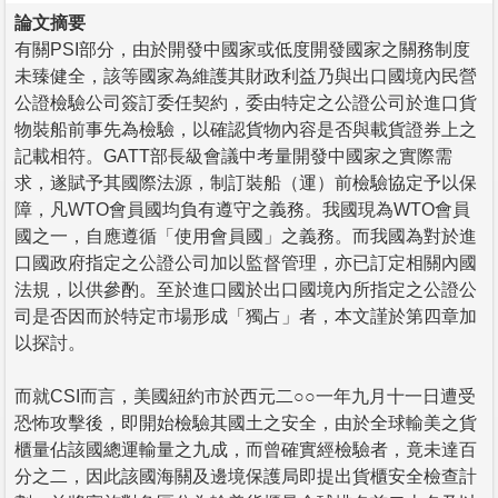
論文摘要
有關PSI部分，由於開發中國家或低度開發國家之關務制度
未臻健全，該等國家為維護其財政利益乃與出口國境內民營
公證檢驗公司簽訂委任契約，委由特定之公證公司於進口貨
物裝船前事先為檢驗，以確認貨物內容是否與載貨證券上之
記載相符。GATT部長級會議中考量開發中國家之實際需
求，遂賦予其國際法源，制訂裝船（運）前檢驗協定予以保
障，凡WTO會員國均負有遵守之義務。我國現為WTO會員
國之一，自應遵循「使用會員國」之義務。而我國為對於進
口國政府指定之公證公司加以監督管理，亦已訂定相關內國
法規，以供參酌。至於進口國於出口國境內所指定之公證公
司是否因而於特定市場形成「獨占」者，本文謹於第四章加
以探討。
而就CSI而言，美國紐約市於西元二○○一年九月十一日遭受
恐怖攻擊後，即開始檢驗其國土之安全，由於全球輸美之貨
櫃量佔該國總運輸量之九成，而曾確實經檢驗者，竟未達百
分之二，因此該國海關及邊境保護局即提出貨櫃安全檢查計