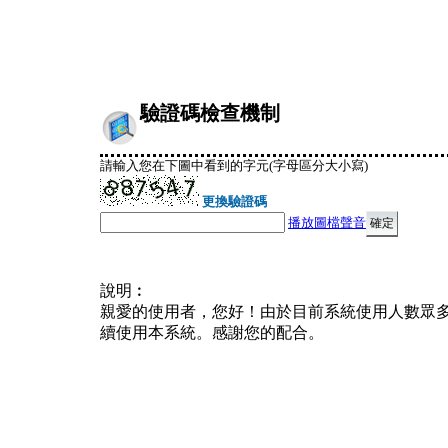
驗證碼檢查機制
請輸入您在下圖中看到的字元(字母區分大小寫)
更換驗證碼
播放圖檔聲音
說明︰
親愛的使用者，您好！由於目前系統使用人數眾
續使用本系統。感謝您的配合。