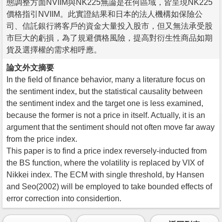
態調整方面NVIIM與NK225無論是在何區域，皆呈現NK225
價格指引NVIIM。此實證結果和日本的法人機構如保險公
司、信託銀行將客戶的資金大量投入股市，但又無法承受股
市巨大的虧損，為了規避價格風險，提高對衍生性商品如期
貨及選擇權的需求相呼應。
論文外文摘要
In the field of finance behavior, many a literature focus on
the sentiment index, but the statistical causality between
the sentiment index and the target one is less examined,
because the former is not a price in itself. Actually, it is an
argument that the sentiment should not often move far away
from the price index.
This paper is to find a price index reversely-inducted from
the BS function, where the volatility is replaced by VIX of
Nikkei index. The ECM with single threshold, by Hansen
and Seo(2002) will be employed to take bounded effects of
error correction into considertion.