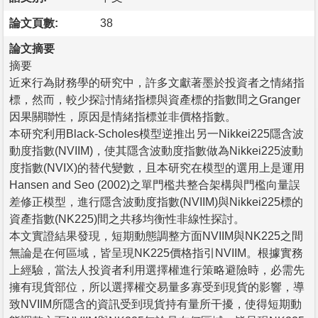
論文頁數:
38
論文摘要
摘要
近來行為財務學的研究中，許多文獻著墨於投資者之情緒指
標，然而，較少探討情緒指標與資產標的指數間之Granger
因果關聯性，原因是情緒指標並非價格指數。
本研究利用Black-Scholes模型逆推出另一Nikkei225隱含波
動度指數(NVIIM)，使其隱含波動度指數做為Nikkei225波動
度指數(NVIX)的替代變數，且本研究在模型的選用上是運用
Hansen and Seo (2002)之單門檻共整合架構與門檻向量誤
差修正模型，進行隱含波動度指數(NVIIM)與Nikkei225標的
資產指數(NK225)間之共移均衡性非線性探討。
本文實證結果發現，短期動態調整方面NVIIM與NK225之間
無論是在何區域，皆呈現NK225價格指引NVIIM。根據實務
上經驗，當法人投資者利用選擇權進行策略避險時，必需先
擁有現貨部位，所以選擇權交易量多寡受到現貨的影響，導
致NVIIM所隱含的資訊受到現貨持有量所干擾，使得短期動