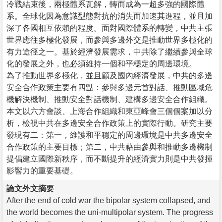
冷戰結束後，兩極體系瓦解，轉而成為一超多強的國際體
系。全球化因為意識型態對抗的消失而加速其進程，並且加
深了各國相互依賴的程度。面對國際體系的轉變，中共主張
世界應往多極化發展，而參與多邊外交是推動世界多極化的
有力途徑之一。基於經濟發展需求，中共除了繼續參與全球
化的發展之外，也必須維持一個和平穩定的周邊環境。
為了推動世界多極化，並且顧及國內經濟發展，中共的多邊
安全合作政策主要有四點：參與多邊元首對話、推動區域危
機解決機制、推動安全對話機制、建構多邊安全合作組織。
本文以六方會談、上海合作組織和東亞峰會三個個案加以分
析，檢視中共在多邊安全合作政策上的實際行動。研究主要
發現有二：第一，維護和平穩定的周邊環境是中共多邊安全
合作政策的主要目標；第二，中共藉由參與和推動多邊機制
提倡建立國際新秩序，而不斷提升的經濟實力則是中共發揮
影響力的重要基礎。
論文外文摘要
After the end of cold war the bipolar system collapsed, and
the world becomes the uni-multipolar system. The progress