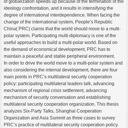
of globalization speeds up because of the termination of the
ideology confrontation, and it results in intensifying the
degree of international interdependence. When facing the
change of the international system, People’s Republic
China( PRC) claims that the world should move to a multi-
polar system. Participating multi-diplomacy is one of the
useful approaches to build a multi-polar world. Based on
the demand of economical development, PRC has to
maintain a peaceful and stable peripheral environment.
In order to drive the world move to a multi-polar system and
also considering the internal development, there are four
main points in PRC’s multilateral security cooperation
policy: participating multilateral leaders talk, advancing
mechanism of regional crisis settlement, advancing
mechanism of security conversation and establishing
multilateral security cooperation organization. This thesis
analyzes Six-Party Talks, Shanghai Cooperation
Organization and Asia Summit as three cases to survey
PRC’s practice of multilateral security cooperation policy.