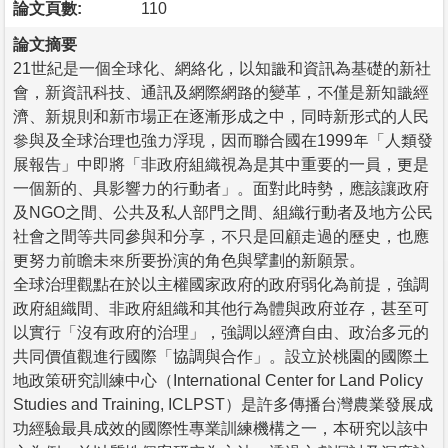
論文頁數:
110
論文摘要
21世紀是一個全球化、網絡化，以知識和資訊為基礎的新社
會，新資訊科技、通訊及網際網路的變革，不僅是新知識經
濟、新規則和新市場正在逐漸形成之中，同時新形式的人民
參與及全球治理也強力浮現，因而聯合國在1999年「人類發
展報告」中即將「非政府組織視為是其中重要的一員，更是
一個新的、具影響力的行動者」。面對此時勢，應該讓政府
及NGO之間、公共及私人部門之間、組織行動者及地方公民
社會之間等共同參與和分享，不只是回顧走過的歷史，也應
更努力前瞻未來所要扮演的角色與擘劃的新願景。
全球治理觀點在於以主權國家政府的政府弱化為前提，強調
政府組織間、非政府組織和其他行為體與政府並存，甚至可
以實行「沒有政府的治理」，強調以經濟自由、政治多元的
共同價值觀進行國際「協調與合作」。設立於桃園的國際土
地政策研究訓練中心（International Center for Land Policy
Studies and Training, ICLPST）是許多傳播台灣農業發展成
功經驗最具成效的國際性專業訓練機構之一，本研究以該中