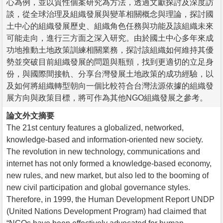
心為例，並以質性個案研究為方法，透過文獻探討及深度訪
談，從全球治理及組織發展與變革相關概念與理論，探討國
土中心的組織發展歷史、組織角色任務與功能及該組織未來
可能走向，進行三方面之深入研究。由於國土中心多年來成
功地推動土地政策訓練相關業務，探討該組織如何維持其優
勢並突破目前組織發展的問題與瓶頸，找到更適切的立足身
份，與國際間接軌、分享台灣發展土地政策的成功經驗，以
及如何將組織轉型朝向一個比較符合台灣法源依據的組織發
展方向與政策目標，將可作為其他NGO組織發展之參考。
論文外文摘要
The 21st century features a globalized, networked,
knowledge-based and information-oriented new society.
The revolution in new technology, communications and
internet has not only formed a knowledge-based economy,
new rules, and new market, but also led to the booming of
new civil participation and global governance styles.
Therefore, in 1999, the Human Development Report UNDP
(United Nations Development Program) had claimed that