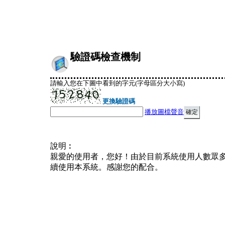
驗證碼檢查機制
請輸入您在下圖中看到的字元(字母區分大小寫)
更換驗證碼
播放圖檔聲音
說明︰
親愛的使用者，您好！由於目前系統使用人數眾
續使用本系統。感謝您的配合。