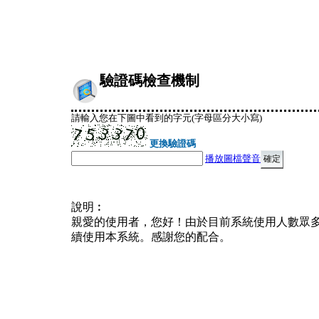
驗證碼檢查機制
請輸入您在下圖中看到的字元(字母區分大小寫)
更換驗證碼
播放圖檔聲音
說明︰
親愛的使用者，您好！由於目前系統使用人數眾
續使用本系統。感謝您的配合。