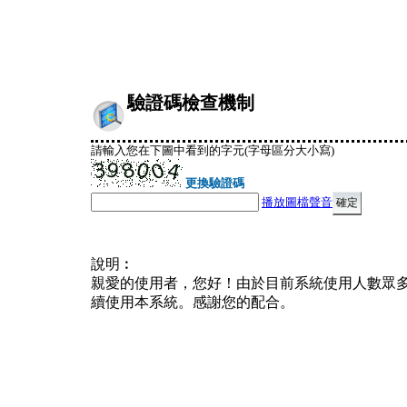
驗證碼檢查機制
請輸入您在下圖中看到的字元(字母區分大小寫)
更換驗證碼
播放圖檔聲音
說明︰
親愛的使用者，您好！由於目前系統使用人數眾
續使用本系統。感謝您的配合。