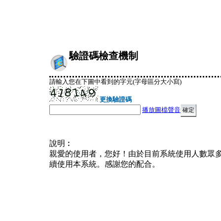
驗證碼檢查機制
請輸入您在下圖中看到的字元(字母區分大小寫)
更換驗證碼
播放圖檔聲音
說明︰
親愛的使用者，您好！由於目前系統使用人數眾
續使用本系統。感謝您的配合。