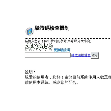
驗證碼檢查機制
請輸入您在下圖中看到的字元(字母區分大小寫)
更換驗證碼
播放圖檔聲音
說明︰
親愛的使用者，您好！由於目前系統使用人數眾
續使用本系統。感謝您的配合。