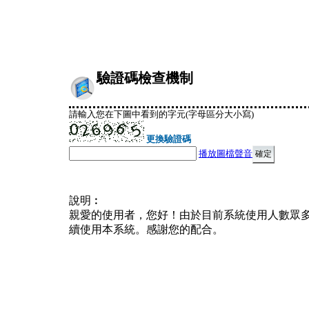
驗證碼檢查機制
請輸入您在下圖中看到的字元(字母區分大小寫)
更換驗證碼
播放圖檔聲音
說明︰
親愛的使用者，您好！由於目前系統使用人數眾
續使用本系統。感謝您的配合。