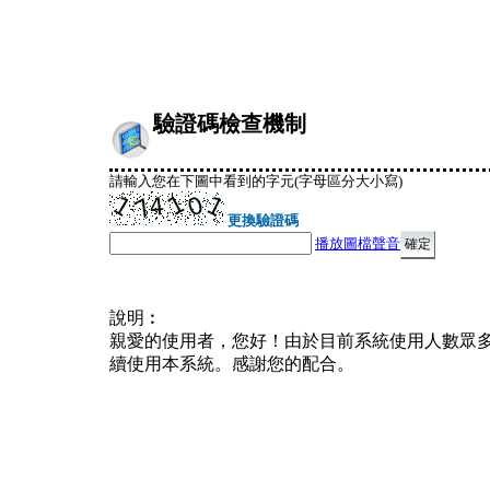
驗證碼檢查機制
請輸入您在下圖中看到的字元(字母區分大小寫)
更換驗證碼
播放圖檔聲音
說明︰
親愛的使用者，您好！由於目前系統使用人數眾
續使用本系統。感謝您的配合。