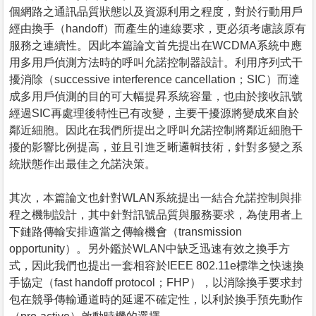
個網路之通訊品質狀態以及資源利用之程度，對於行動用戶
經由換手（handoff）而產生的連線要求，更必須考慮該原有
服務之連續性。因此本篇論文首先提出在WCDMA系統中應
用多用戶偵測方法時的呼叫允諾控制器設計。利用序列式干
擾消除（successive interference cancellation；SIC）而達
成多用戶偵測的目的可大幅提昇系統容量，也由於接收訊號
經過SIC再處理後特性已有改變，主要干擾源將變成來自於
鄰近細胞。因此在我們所提出之呼叫允諾控制將鄰近細胞干
擾的影響比例提高，並且引進乏晰邏輯技術，針對多變之系
統狀態作出最佳之允諾決策。
其次，本篇論文也針對WLAN系統提出一結合允諾控制與排
程之機制設計，其中針對訊號品質與服務要求，為使用者上
下鏈路傳輸安排適當之傳輸機會（transmission
opportunity）。另外鑑於WLAN中缺乏迅速有效之換手方
式，因此我們也提出一套相容於IEEE 802.11e標準之快速換
手協定（fast handoff protocol；FHP），以消除換手要求封
包在競爭傳輸通道時的延遲不確定性，以利於換手預先動作