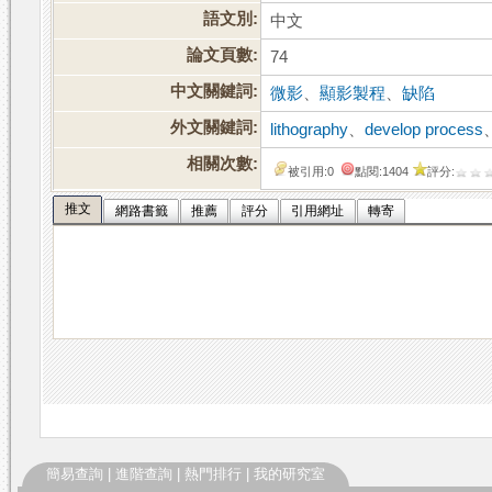
語文別:
中文
論文頁數:
74
中文關鍵詞:
微影
、
顯影製程
、
缺陷
外文關鍵詞:
lithography
、
develop process
相關次數:
被引用:0
點閱:1404
評分:
推文
網路書籤
推薦
評分
引用網址
轉寄
簡易查詢
|
進階查詢
|
熱門排行
|
我的研究室