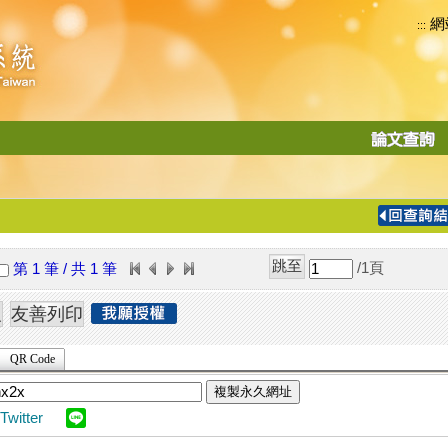
網
:::
功
能
切
換
導
覽
/1
頁
第 1 筆 / 共 1 筆
列
QR Code
複製永久網址
Twitter