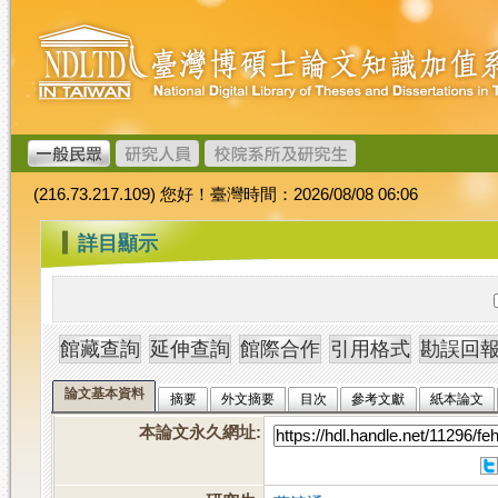
跳
臺
到
灣
主
博
要
碩
內
士
容
論
文
(216.73.217.109) 您好！臺灣時間：2026/08/08 06:06
加
值
:::
詳目顯示
系
統
論文基本資料
摘要
外文摘要
目次
參考文獻
紙本論文
本論文永久網址
: