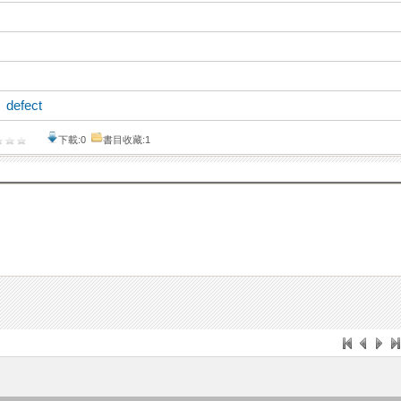
、
defect
下載:0
書目收藏:1