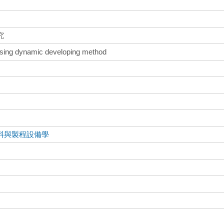
究
 using dynamic developing method
料與製程設備學