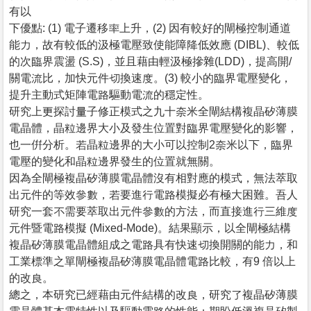
有以
下優點: (1) 電子遷移率上升，(2) 因有較好的閘極控制通道
能力，故有較低的汲極電壓致使能障降低效應 (DIBL)、較低
的次臨界震盪 (S.S)，並且藉由輕汲極摻雜(LDD)，提高開/
關電流比，加快元件切換速度。(3) 較小的臨界電壓變化，
提升主動式矩陣電路驅動電流的穩定性。
研究上更探討量子修正模式之九十奈米全閘結構複晶矽薄膜
電晶體，晶粒邊界大小及發生位置對臨界電壓變化的影響，
也一倂分析。若晶粒邊界的大小可以控制2奈米以下，臨界
電壓的變化和晶粒邊界發生的位置就無關。
因為全閘極複晶矽薄膜電晶體沒有相對應的模式，無法萃取
出元件的等效參數，若要進行電路模擬必有極大困難。吾人
研究一套不需要萃取出元件參數的方法，而直接進行三維度
元件暨電路模擬 (Mixed-Mode)。結果顯示，以全閘極結構
複晶矽薄膜電晶體組成之電路具有快速切換開關的能力，和
工業標準之單閘極複晶矽薄膜電晶體電路比較，有9 倍以上
的改良。
總之，本研究已經藉由元件結構的改良，研究了複晶矽薄膜