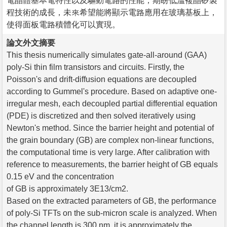
電晶體基本電特性以及驅動電路的性能；期盼低溫複晶矽製
程技術的成長，未來希望能將顯示電路應用在玻璃基板上，
使得面板電路積體化可以實現。
論文外文摘要
This thesis numerically simulates gate-all-around (GAA)
poly-Si thin film transistors and circuits. Firstly, the
Poisson's and drift-diffusion equations are decoupled
according to Gummel's procedure. Based on adaptive one-
irregular mesh, each decoupled partial differential equation
(PDE) is discretized and then solved iteratively using
Newton's method. Since the barrier height and potential of
the grain boundary (GB) are complex non-linear functions,
the computational time is very large. After calibration with
reference to measurements, the barrier height of GB equals
0.15 eV and the concentration
of GB is approximately 3E13/cm2.
Based on the extracted parameters of GB, the performance
of poly-Si TFTs on the sub-micron scale is analyzed. When
the channel length is 300 nm, it is approximately the