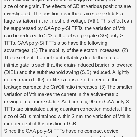
size of one grain. The effects of GB at various positions are
investigated. The position near the drain side exhibits a
large variation in the threshold voltage (Vth). This effect can
be suppressed by GAA poly-Si TFTs: the variation of Vth
can be reduced to 5 % of that of single gate (SG) poly-Si
TFTs. GAA poly-Si TFTs also have the following
advantages. (1) The mobility of the electron increases. (2)
The excellent channel controllability due to the natural
infinite gate is such that the drain-induced barrier is lowered
(DIBL) and the subthreshold swing (S.S) reduced. A lightly
doped drain (LDD) profile is considered to reduce the
leakage currents; the On/Off ratio increases. (3) The smaller
variation of Vth makes the current in the active-matrix
driving circuit more stable. Additionally, 90 nm GAA poly-Si
TFTs are simulated using quantum correction models. If the
size of GB is maintained within 2 nm, the variation of Vth is
independent of the position of GB.
Since the GAA poly-Si TFTs have no compact device