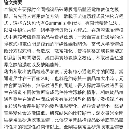
論文摘要
本論文主要探討全閘極複晶矽薄膜電晶體暨電路數值之模
擬。首先吾人運用數值方法離散載子流連續程式及泊松方程
式，這些方法包含有Gummel's 疊代法，有限體積近似法，
以及牛頓法來解一組半導體偏微分方程式。在薄膜電晶體模
式中應該考慮適當的晶粒邊界效應，一般而言晶粒邊界的位
障模式和電位能是複雜的非線性函數關係，當代入半導體偏
微分方程式時，會造成離散複雜化，使得網格加切數量增加
以及計算時間增長。經由與實驗數據之校估，萃取出晶粒邊
界之缺陷濃度以及缺陷能障。
藉由萃取出的晶粒邊界參數，分析縮小通道尺寸的問題。當
通道尺寸在三百奈米時，也就是約等於一個晶粒大小時，元
件會面臨到有、無晶粒邊界的問題，吾人探討單晶粒邊界發
生在通道不同位置所造成元件特性漂移的情形。相較於晶粒
邊界發生在通道中間或者沒有晶粒邊界的情形，汲極端若有
晶粒邊界會產生顯著的臨界電壓變化。晶粒邊界變小，臨界
電壓變化會逐漸降低。研究結果的比較顯示，深次微米全閘
結構複晶矽薄膜電晶體，比傳統單閘結構複晶矽薄膜電晶體
特性來的穩定性好兩倍以上。全閘結構複晶矽薄膜電晶體更